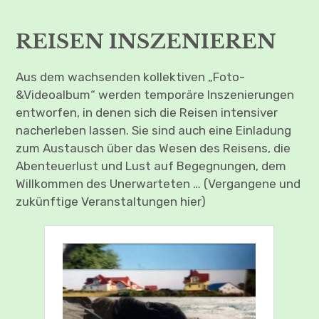
Child-
REISEN ERINNERN
Menü
auskl
REISEN INSZENIEREN
REISEN BETRACHTEN
Aus dem wachsenden kollektiven „Foto-
REISEN INSZENIEREN
&Videoalbum“ werden temporäre Inszenierungen
Child-
entworfen, in denen sich die Reisen intensiver
REISEN SUCHEN
Menü
auskl
nacherleben lassen. Sie sind auch eine Einladung
zum Austausch über das Wesen des Reisens, die
Abenteuerlust und Lust auf Begegnungen, dem
Willkommen des Unerwarteten … (Vergangene und
zukünftige Veranstaltungen hier)