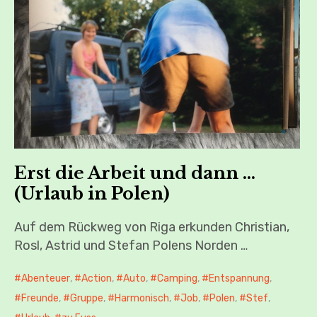
Erst die Arbeit und dann …
(Urlaub in Polen)
Auf dem Rückweg von Riga erkunden Christian,
Rosl, Astrid und Stefan Polens Norden …
Abenteuer
,
Action
,
Auto
,
Camping
,
Entspannung
,
Freunde
,
Gruppe
,
Harmonisch
,
Job
,
Polen
,
Stef
,