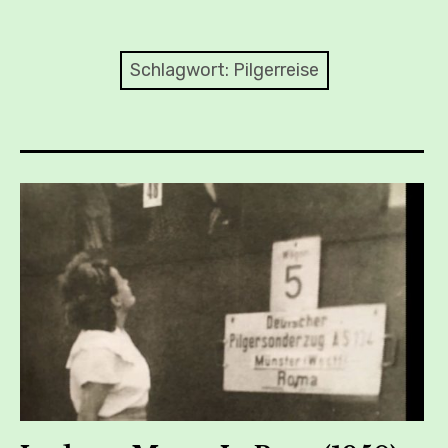
Child-
REISEN ERINNERN
Menü
auskl
REISEN BETRACHTEN
Schlagwort:
Pilgerreise
REISEN INSZENIEREN
Child-
REISEN SUCHEN
Menü
auskl