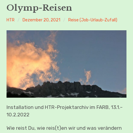
Child-
REISEN ERINNERN
Menü
Olymp-Reisen
auskl
REISEN BETRACHTEN
HTR
Dezember 20, 2021
Reise (Job-Urlaub-Zufall)
REISEN INSZENIEREN
Child-
REISEN SUCHEN
Menü
auskl
Installation und HTR-Projektarchiv im FARB, 13.1.–
10.2.2022
Wie reist Du, wie reis(t)en wir und was verändern