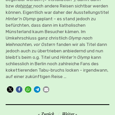
bzw
da
hinter
noch andere Reisen sichtbar werden
können. Eigentlich war daher der Ausstellungstitel
Hinter’n Olymp
geplant – es stand jedoch zu
befürchten, dass dann im katholischen
Münsterland kaum Besucher kämen. Im
Umkehrschluss ganz christlich
Olymp nach
Weihnachten, vor Ostern
fanden wir als Titel dann
jedoch auch zu übertrieben anbiedernd und nun
bleibt’s beim o.g. Titel und
Hinter’n Olymp
kann
schliesslich in Berlin noch zahlreiche Fans des
kokettierenden Tabu-bruchs locken – irgendwann,
auf einer zukünftigen Reise …
Beitragsnavigation
Zurück
Weiter